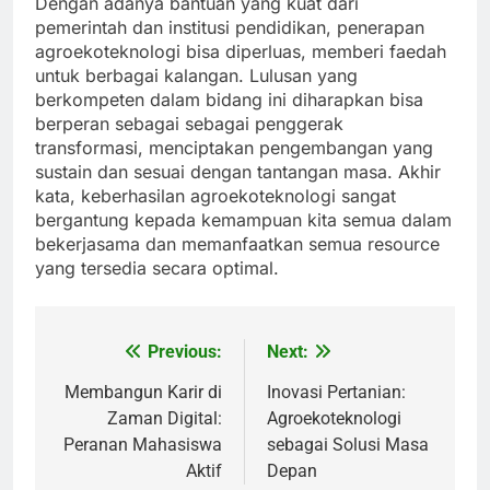
Dengan adanya bantuan yang kuat dari
pemerintah dan institusi pendidikan, penerapan
agroekoteknologi bisa diperluas, memberi faedah
untuk berbagai kalangan. Lulusan yang
berkompeten dalam bidang ini diharapkan bisa
berperan sebagai sebagai penggerak
transformasi, menciptakan pengembangan yang
sustain dan sesuai dengan tantangan masa. Akhir
kata, keberhasilan agroekoteknologi sangat
bergantung kepada kemampuan kita semua dalam
bekerjasama dan memanfaatkan semua resource
yang tersedia secara optimal.
Previous:
Next:
Post
navigation
Membangun Karir di
Inovasi Pertanian:
Zaman Digital:
Agroekoteknologi
Peranan Mahasiswa
sebagai Solusi Masa
Aktif
Depan