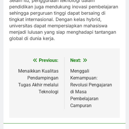
Selain itu, penggunaan teknologi dalam
pendidikan juga mendukung inovasi pembelajaran
sehingga perguruan tinggi dapat bersaing di
tingkat internasional. Dengan kelas hybrid,
universitas dapat mempersiapkan mahasiswa
menjadi lulusan yang siap menghadapi tantangan
global di dunia kerja.
Previous:
Next:
Post
navigation
Menaikkan Kualitas
Menggali
Pendampingan
Kemampuan:
Tugas Akhir melalui
Revolusi Pengajaran
Teknologi
di Masa
Pembelajaran
Campuran