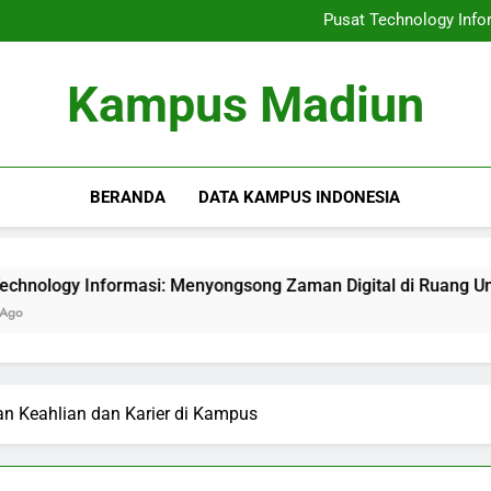
Kerja Sama Perguruan Tinggi d
Pusat Technology Info
Menggali Kemampuan: 
Kursus Hybrid: Alternatif Pe
Kerja Sama Perguruan Tinggi d
Kampus Madiun
Pusat Technology Info
Menggali Kemampuan: 
Kursus Hybrid: Alternatif Pe
BERANDA
DATA KAMPUS INDONESIA
ormasi: Menyongsong Zaman Digital di Ruang Universitas
n Keahlian dan Karier di Kampus